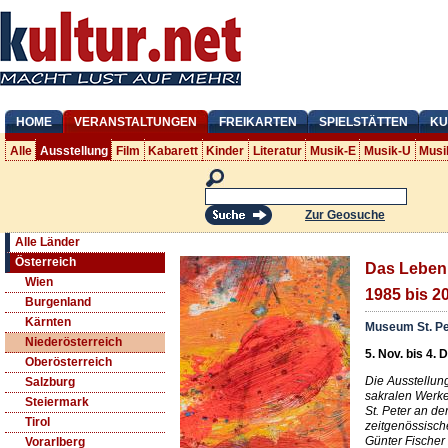
HOME
VERANSTALTUNGEN
FREIKARTEN
SPIELSTÄTTEN
KU
Alle
Ausstellung
Film
Kabarett
Kinder
Literatur
Musik-E
Musik-U
Musi
Zur Geosuche
Alle Länder
Österreich
Das Leben 
Wien
1985 bis 2
Burgenland
Kärnten
Museum St. Pe
Niederösterreich
5. Nov. bis 4. 
Oberösterreich
Die Ausstellun
Salzburg
sakralen Werk
Steiermark
St. Peter an de
Tirol
zeitgenössisch
Günter Fische
Vorarlberg