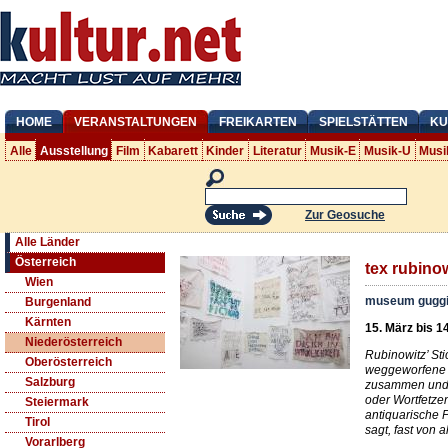
HOME
VERANSTALTUNGEN
FREIKARTEN
SPIELSTÄTTEN
KU
Alle
Ausstellung
Film
Kabarett
Kinder
Literatur
Musik-E
Musik-U
Musi
Zur Geosuche
Alle Länder
Österreich
tex rubinow
Wien
museum gugg
Burgenland
Kärnten
15. März bis 1
Niederösterreich
Rubinowitz’ Sti
Oberösterreich
weggeworfene Te
Salzburg
zusammen und b
oder Wortfetze
Steiermark
antiquarische P
Tirol
sagt, fast von al
Vorarlberg