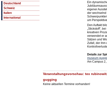
Ein dynamisch
Deutschland
Jubiläumsausst
Schweiz
eigener Ausst
der wechselnd 
Italien
Schwerpunkten
International
um Perspektive
Den Auftakt bil
„Stickstoff“, b
kreativen Proze
verwendet er au
Sätzen und Wor
Zufall, der ihm
Kontrollverluste
Details zur Spi
museum guggi
Am Campus 2, 
Veranstaltungsvorschau: tex rubinowit
gugging
Keine aktuellen Termine vorhanden!