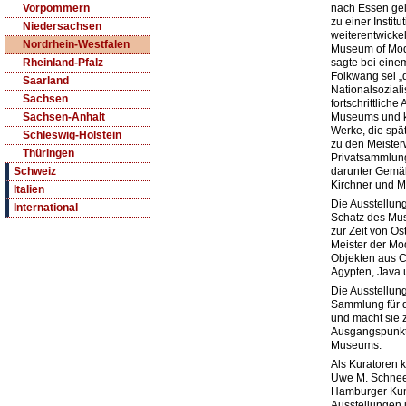
nach Essen gel
Vorpommern
zu einer Instit
Niedersachsen
weiterentwicke
Nordrhein-Westfalen
Museum of Mode
sagte bei eine
Rheinland-Pfalz
Folkwang sei „
Saarland
Nationalsoziali
Sachsen
fortschrittlich
Museums und ko
Sachsen-Anhalt
Werke, die spä
Schleswig-Holstein
zu den Meiste
Thüringen
Privatsammlung
darunter Gemäl
Schweiz
Kirchner und 
Italien
Die Ausstellung
International
Schatz des Mus
zur Zeit von Os
Meister der Mo
Objekten aus 
Ägypten, Java 
Die Ausstellung
Sammlung für d
und macht sie 
Ausgangspunkt f
Museums.
Als Kuratoren 
Uwe M. Schneed
Hamburger Kuns
Ausstellungen