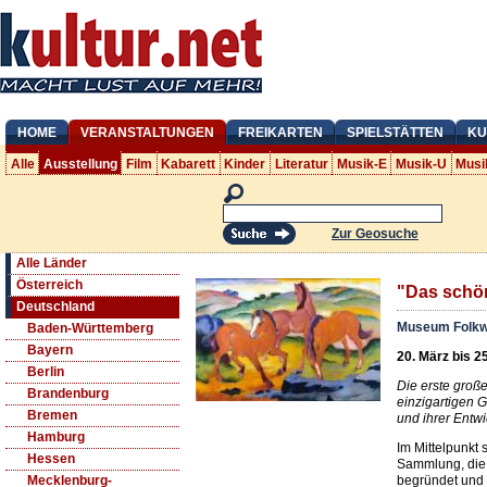
HOME
VERANSTALTUNGEN
FREIKARTEN
SPIELSTÄTTEN
KU
Alle
Ausstellung
Film
Kabarett
Kinder
Literatur
Musik-E
Musik-U
Musi
Zur Geosuche
Alle Länder
Österreich
"Das schö
Deutschland
Museum Folk
Baden-Württemberg
Bayern
20. März bis 25
Berlin
Die erste große
Brandenburg
einzigartigen
Bremen
und ihrer Entw
Hamburg
Im Mittelpunkt 
Hessen
Sammlung, die 
begründet und 
Mecklenburg-