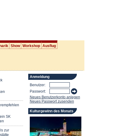
narik
Show
Workshop
Ausflug
Anmeldung
ck
Benutzer:
Passwort:
ken
Neues Benutzerkonto anlegen
Neues Passwort zusenden
erempfehlen
Kulturgewinn des Monats
mein SK
en
ls zur
stätte