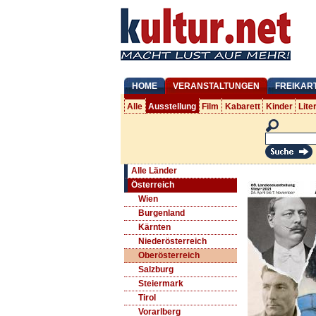
HOME
VERANSTALTUNGEN
FREIKAR
Alle
Ausstellung
Film
Kabarett
Kinder
Lite
Alle Länder
Österreich
Wien
Burgenland
Kärnten
Niederösterreich
Oberösterreich
Salzburg
Steiermark
Tirol
Vorarlberg