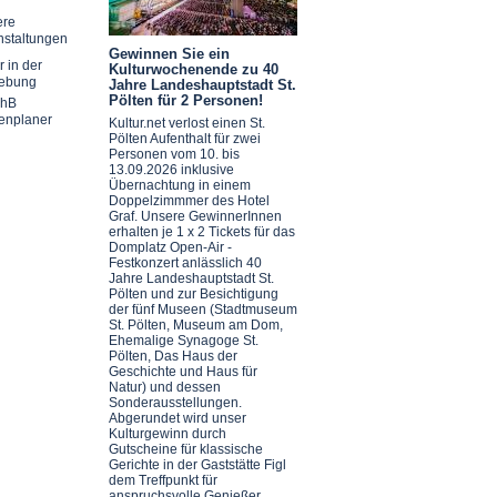
ere
nstaltungen
Gewinnen Sie ein
r in der
Kulturwochenende zu 40
ebung
Jahre Landeshauptstadt St.
Pölten für 2 Personen!
chB
enplaner
Kultur.net verlost einen St.
Pölten Aufenthalt für zwei
Personen vom 10. bis
13.09.2026 inklusive
Übernachtung in einem
Doppelzimmmer des Hotel
Graf. Unsere GewinnerInnen
erhalten je 1 x 2 Tickets für das
Domplatz Open-Air -
Festkonzert anlässlich 40
Jahre Landeshauptstadt St.
Pölten und zur Besichtigung
der fünf Museen (Stadtmuseum
St. Pölten, Museum am Dom,
Ehemalige Synagoge St.
Pölten, Das Haus der
Geschichte und Haus für
Natur) und dessen
Sonderausstellungen.
Abgerundet wird unser
Kulturgewinn durch
Gutscheine für klassische
Gerichte in der Gaststätte Figl
dem Treffpunkt für
anspruchsvolle Genießer.