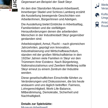
Gegenwart am Beispiel der Stadt Steyr.
Weit
An den drei Standorten Museum Arbeitswelt,
Vera
Innerberger Stadel und Schloss Lamberg erzählt
Kultu
die Ausstellung bewegende Geschichten von
Umg
Arbeiter/innen, Bürger/innen und Adeligen.
Ana
Die Ausstellung bietet Einblicke in Arbeitsalltag,
Rout
Familienleben und die vielfältigen
Herausforderungen denen die arbeitenden
Menschen in der Industriestadt Steyr gegenüber
gestanden sind.
Arbeitslosigkeit, Armut, Flucht – nach glorreichen
Jahrzehnten, geprägt von Innovation,
Industrialisierung und Wirtschaftswachstum,
standen mit der großen Wirtschaftskrise in den
1920er Jahren viele Familien in Steyr vor den
Trümmern ihrer Existenz. Nach Bürgerkrieg,
Nationalsozialismus und Zweitem Weltkrieg sollte
Steyr erneut zu einem Zentrum der Industrie
werden.
Diese gesellschaftlichen Einschnitte führten zu
Veränderungen und Diskussionen, die bis heute
andauern und uns täglich betreffen: Fairness,
Lohngerechtigkeit, Work-Life-Balance,
Mitbestimmung, Demokratie, Sicherheit und
Nachhaltigkeit.
Details zur Spielstätte:
Museum Arbeitswelt