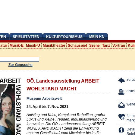
TEN
SPIELSTÄTTEN
KULTURTOURISMUS
MEIN KN
ratur
Musik-E
Musik-U
Musiktheater
Schauspiel
Szene
Tanz
Vortrag
Kuli
Zur Geosuche
zurü
OÖ. Landesausstellung ARBEIT
WOHLSTAND MACHT
druc
Museum Arbeitswelt
weit
24. April bis 7. Nov. 2021
Aufstieg und Krise, Kampf und Rebellion, großer
für 
Luxus und kleine Freuden, Industrialisierung und
merk
Innovation. Die OÖ. Landesausstellung ARBEIT
WOHLSTAND MACHT zeigt die Entwicklung
Detai
unserer Gesellschaft vom Mittelalter bis in die
Spiel