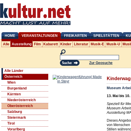
HOME
VERANSTALTUNGEN
FREIKARTEN
SPIELSTÄTTEN
KU
Alle
Ausstellung
Film
Kabarett
Kinder
Literatur
Musik-E
Musik-U
Musi
Zur Geosuche
Alle Länder
Österreich
Kinderwage
Wien
Museum Arbei
Burgenland
Kärnten
13. Mai bis 10.
Niederösterreich
Speziell für Me
Oberösterreich
Museum Arbeits
Salzburg
Ausstellung M
Steiermark
Dieses Angebot
Tirol
von Menschen m
Stillen währen
Vorarlberg