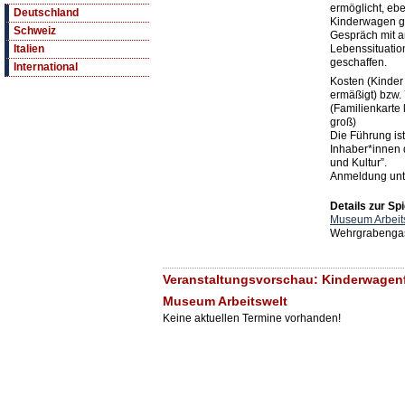
ermöglicht, ebe
Deutschland
Kinderwagen g
Schweiz
Gespräch mit 
Lebenssituati
Italien
geschaffen.
International
Kosten (Kinder b
ermäßigt) bzw. 
(Familienkarte 
groß)
Die Führung ist
Inhaber*innen 
und Kultur”.
Anmeldung unt
Details zur Spi
Museum Arbeit
Wehrgrabengas
Veranstaltungsvorschau: Kinderwagenf
Museum Arbeitswelt
Keine aktuellen Termine vorhanden!