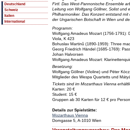
Firtl. Das West-Pannonische Ensemble arbe
Deutschland
Leitung von Wolfgang Göllner, Solist und 
Schweiz
Philharmoniker. Das Konzert entstand mit 
Italien
der Ungarischen Botschaft in Wien und d
International
Programm:
Wolfgang Amadeus Mozart (1756-1791): Du
Viola, K 423
Bohuslav Martinů (1890-1959): Three mad
Georg Friedrich Händel (1685-1769): Pass
Johan Halvorsen
Wolfgang Amadeus Mozart: Klarinettenquin
Besetzung:
Wolfgang Göllner (Violine) und Péter Kóc
Mitglieder des Wespa Quartetts und Mátyás 
Tickets sind im Mozarthaus Vienna erhältli
Karten: 20 €
Student: 15 €
Gruppen ab 30 Karten für 12 € pro Perso
Details zur Spielstätte:
Mozarthaus Vienna
Domgasse 5, A-1010 Wien