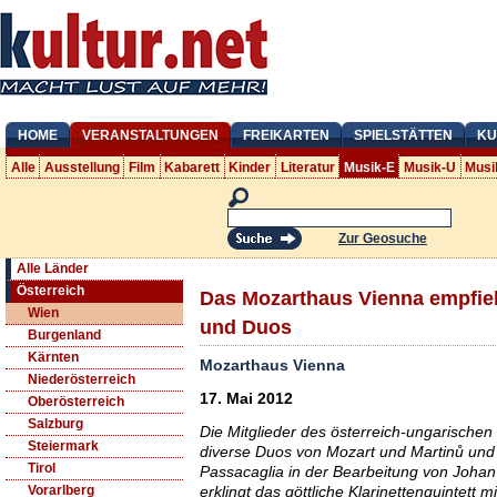
HOME
VERANSTALTUNGEN
FREIKARTEN
SPIELSTÄTTEN
KU
Alle
Ausstellung
Film
Kabarett
Kinder
Literatur
Musik-E
Musik-U
Musi
Zur Geosuche
Alle Länder
Österreich
Das Mozarthaus Vienna empfiehl
Wien
und Duos
Burgenland
Kärnten
Mozarthaus Vienna
Niederösterreich
17. Mai 2012
Oberösterreich
Salzburg
Die Mitglieder des österreich-ungarischen
Steiermark
diverse Duos von Mozart und Martinů und
Tirol
Passacaglia in der Bearbeitung von Johan 
erklingt das göttliche Klarinettenquintett 
Vorarlberg