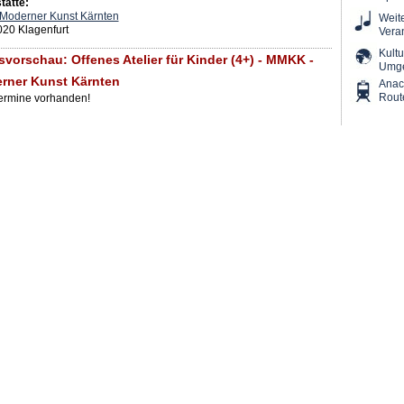
tätte:
oderner Kunst Kärnten
Weit
020 Klagenfurt
Vera
Kultu
vorschau: Offenes Atelier für Kinder (4+) - MMKK -
Umg
ner Kunst Kärnten
Ana
Rout
Termine vorhanden!