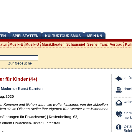
TEN
SPIELSTÄTTEN
KULTURTOURISMUS
MEIN KN
ratur
Musik-E
Musik-U
Musiktheater
Schauspiel
Szene
Tanz
Vortrag
Kuli
Zur Geosuche
zurü
er für Kinder (4+)
Moderner Kunst Kärnten
druc
Aug. 2020
weit
r Kommen und Gehen wann sie wollen! Inspiriert von der aktuellen
lten sie im Offenen Atelier ihre eigenen Kunstwerke zum Mitnehmen
für 
cksführungen für Erwachsene) | Kostenbeitrag: €3,-
merk
 einem Erwachsen-Ticket: Eintritt frei!
Detai
Spiel