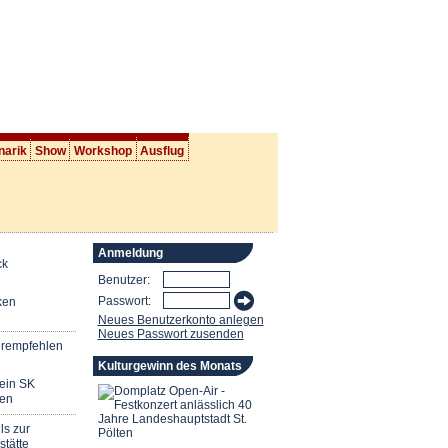
narik
Show
Workshop
Ausflug
Anmeldung
ck
Benutzer:
Passwort:
ken
Neues Benutzerkonto anlegen
Neues Passwort zusenden
erempfehlen
Kulturgewinn des Monats
mein SK
en
ls zur
stätte