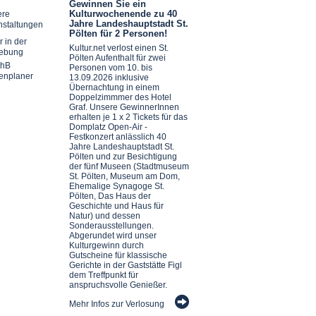
Gewinnen Sie ein
Kulturwochenende zu 40
ere
Jahre Landeshauptstadt St.
nstaltungen
Pölten für 2 Personen!
r in der
Kultur.net verlost einen St.
ebung
Pölten Aufenthalt für zwei
chB
Personen vom 10. bis
enplaner
13.09.2026 inklusive
Übernachtung in einem
Doppelzimmmer des Hotel
Graf. Unsere GewinnerInnen
erhalten je 1 x 2 Tickets für das
Domplatz Open-Air -
Festkonzert anlässlich 40
Jahre Landeshauptstadt St.
Pölten und zur Besichtigung
der fünf Museen (Stadtmuseum
St. Pölten, Museum am Dom,
Ehemalige Synagoge St.
Pölten, Das Haus der
Geschichte und Haus für
Natur) und dessen
Sonderausstellungen.
Abgerundet wird unser
Kulturgewinn durch
Gutscheine für klassische
Gerichte in der Gaststätte Figl
dem Treffpunkt für
anspruchsvolle Genießer.
Mehr Infos zur Verlosung