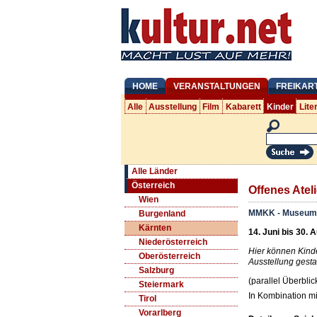
HOME
VERANSTALTUNGEN
FREIKAR
Alle
Ausstellung
Film
Kabarett
Kinder
Lite
Alle Länder
Österreich
Offenes Ateli
Wien
MMKK - Museum 
Burgenland
Kärnten
14. Juni bis 30. 
Niederösterreich
Hier können Kinde
Oberösterreich
Ausstellung gesta
Salzburg
(parallel Überbli
Steiermark
In Kombination mit
Tirol
Vorarlberg