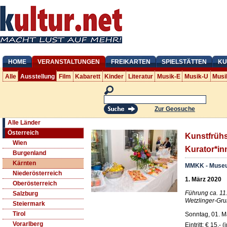
HOME
VERANSTALTUNGEN
FREIKARTEN
SPIELSTÄTTEN
KU
Alle
Ausstellung
Film
Kabarett
Kinder
Literatur
Musik-E
Musik-U
Musi
Zur Geosuche
Alle Länder
Österreich
Kunstfrühs
Wien
Kurator*i
Burgenland
Kärnten
MMKK - Museu
Niederösterreich
1. März 2020
Oberösterreich
Führung ca. 11
Salzburg
Wetzlinger-Gru
Steiermark
Tirol
Sonntag, 01. M
Vorarlberg
Eintritt: € 15,