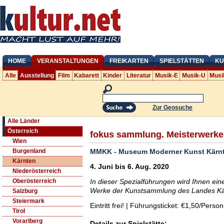
HOME
VERANSTALTUNGEN
FREIKARTEN
SPIELSTÄTTEN
KU
Alle
Ausstellung
Film
Kabarett
Kinder
Literatur
Musik-E
Musik-U
Musi
Zur Geosuche
Alle Länder
Österreich
fokus sammlung. Meisterwerke
Wien
MMKK - Museum Moderner Kunst Kärn
Burgenland
Kärnten
4. Juni bis 6. Aug. 2020
Niederösterreich
In dieser Spezialführungen wird Ihnen ei
Oberösterreich
Werke der Kunstsammlung des Landes Kär
Salzburg
Steiermark
Eintritt frei! | Führungsticket: €1,50/Person
Tirol
Vorarlberg
Details zur Spielstätte: