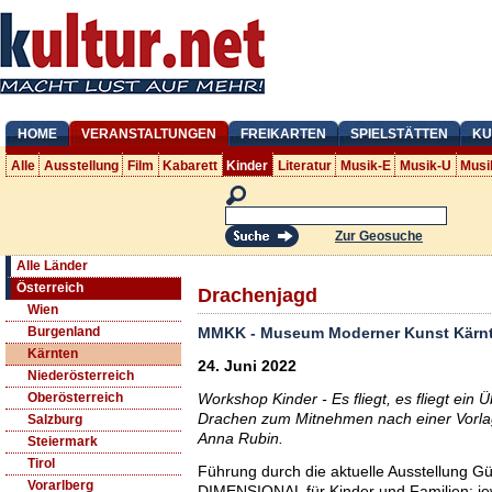
HOME
VERANSTALTUNGEN
FREIKARTEN
SPIELSTÄTTEN
KU
Alle
Ausstellung
Film
Kabarett
Kinder
Literatur
Musik-E
Musik-U
Musi
Zur Geosuche
Alle Länder
Österreich
Drachenjagd
Wien
MMKK - Museum Moderner Kunst Kärn
Burgenland
Kärnten
24. Juni 2022
Niederösterreich
Workshop Kinder - Es fliegt, es fliegt ein 
Oberösterreich
Drachen zum Mitnehmen nach einer Vorla
Salzburg
Anna Rubin.
Steiermark
Tirol
Führung durch die aktuelle Ausstellung G
Vorarlberg
DIMENSIONAL für Kinder und Familien: je