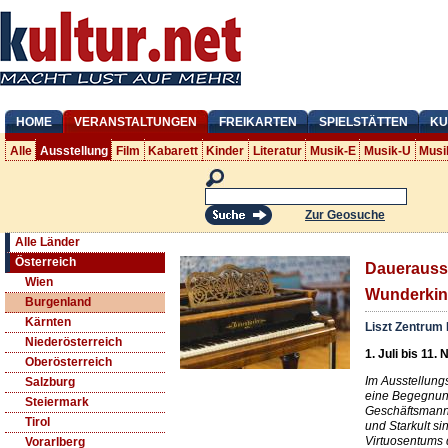
HOME
VERANSTALTUNGEN
FREIKARTEN
SPIELSTÄTTEN
KU
Alle
Ausstellung
Film
Kabarett
Kinder
Literatur
Musik-E
Musik-U
Musi
Zur Geosuche
Alle Länder
Österreich
Dauerausst
Wien
Wunderkind,
Burgenland
Kärnten
Liszt Zentrum 
Niederösterreich
1. Juli bis 11.
Oberösterreich
Im Ausstellung
Salzburg
eine Begegnun
Steiermark
Geschäftsmann 
Tirol
und Starkult si
Virtuosentums 
Vorarlberg