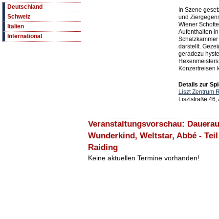
Deutschland
In Szene gesetz
Schweiz
und Ziergegen
Wiener Schotten
Italien
Aufenthalten in
International
Schatzkammer 
darstellt. Geze
geradezu hyste
Hexenmeisters 
Konzertreisen 
Details zur Spi
Liszt Zentrum 
Lisztstraße 46
Veranstaltungsvorschau: Daueraus
Wunderkind, Weltstar, Abbé - Teil
Raiding
Keine aktuellen Termine vorhanden!