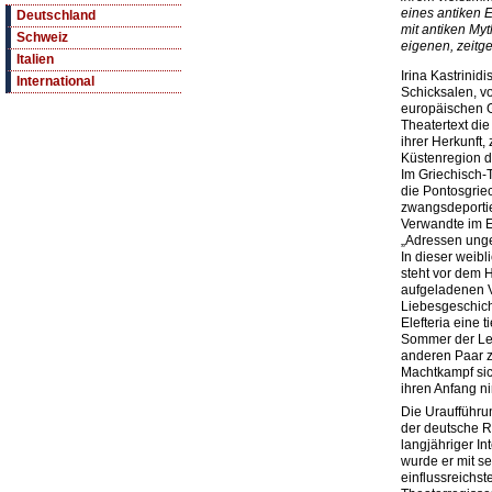
eines antiken E
Deutschland
mit antiken My
Schweiz
eigenen, zeit­
Italien
Irina Kastrinid
International
Schicksalen, v
europäischen G
Theatertext die
ihrer Herkunft, 
Küstenregion 
Im Grie­chisch­
die Pontosgrie
zwangsdeportier
Verwandte im Ex
„Adressen unge
In dieser weib
steht vor dem H
aufgeladenen 
Liebesgeschicht
Elefteria eine 
Sommer der Lei
anderen Paar zu
Machtkampf sich
ihren Anfang ni
Die Uraufführ
der deutsche R
langjähriger I
wurde er mit s
einflussreichst