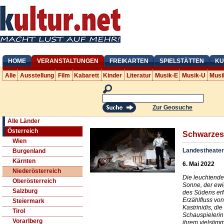
HOME
VERANSTALTUNGEN
FREIKARTEN
SPIELSTÄTTEN
KU
Alle
Ausstellung
Film
Kabarett
Kinder
Literatur
Musik-E
Musik-U
Musi
Zur Geosuche
Alle Länder
Österreich
Schwarzes
Wien
Landestheater
Burgenland
Kärnten
6. Mai 2022
Niederösterreich
Die leuchtende
Oberösterreich
Sonne, der ewi
Salzburg
des Südens erf
Erzählfluss vo
Steiermark
Kastrinidis, di
Tirol
Schauspielerin 
Vorarlberg
ihrem vielsti