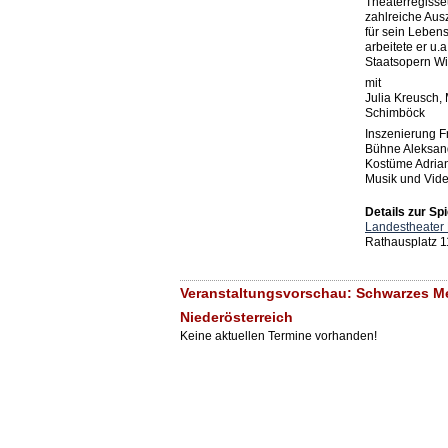
Theaterregisse
zahlreiche Aus
für sein Lebe
arbeitete er u.
Staatsopern W
mit
Julia Kreusch, 
Schimböck
Inszenierung F
Bühne Aleksand
Kostüme Adrian
Musik und Vide
Details zur Spi
Landestheater 
Rathausplatz 11
Veranstaltungsvorschau: Schwarzes Me
Niederösterreich
Keine aktuellen Termine vorhanden!