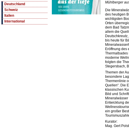
Mühlberger au
Deutschland
Schweiz
Die Mineralwäs
des heutigen B
Italien
wichtigsten B
International
Orten überregi
dem Bad Tatzma
allem die Quell
Deutschkreutz,
bis heute für 
Mineralwasserh
Eröffnung des 
Thermalbades 
moderne Wellne
folgten die Th
Stegersbach, 
Themen der Aus
besondere Lag
Thermenlinie o
Quellen“. Die 
klassischen Ku
Bild und Schrif
Mineralwässer 
Entwicklung d
Wellnesstouris
ein großer Bes
Tourismuszahl
Kurator:
Mag. Gert Polst