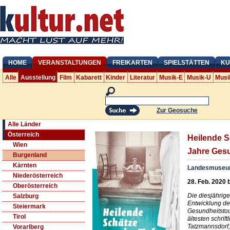
HOME
VERANSTALTUNGEN
FREIKARTEN
SPIELSTÄTTEN
KU
Alle
Ausstellung
Film
Kabarett
Kinder
Literatur
Musik-E
Musik-U
Musi
Zur Geosuche
Alle Länder
Österreich
Heilende S
Wien
Jahre Ges
Burgenland
Kärnten
Landesmuseu
Niederösterreich
28. Feb. 2020 
Oberösterreich
Die diesjährig
Salzburg
Entwicklung d
Steiermark
Gesundheitsto
Tirol
ältesten schrif
Tatzmannsdorf,
Vorarlberg