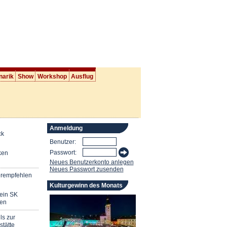
narik
Show
Workshop
Ausflug
Anmeldung
ck
Benutzer:
Passwort:
ken
Neues Benutzerkonto anlegen
Neues Passwort zusenden
erempfehlen
Kulturgewinn des Monats
mein SK
en
ls zur
stätte