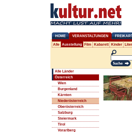
HOME
VERANSTALTUNGEN
FREIKAR
Alle
Ausstellung
Film
Kabarett
Kinder
Lite
Alle Länder
Österreich
Wien
Burgenland
Kärnten
Niederösterreich
Oberösterreich
Salzburg
Steiermark
Tirol
Vorarlberg