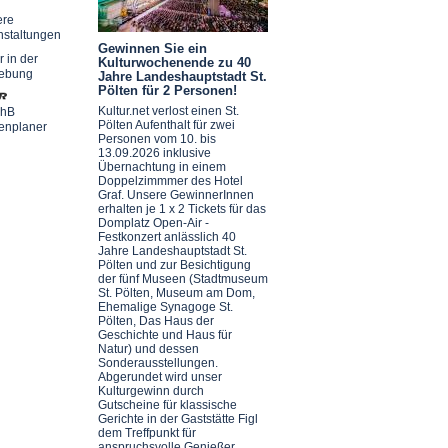
ere
nstaltungen
Gewinnen Sie ein
r in der
Kulturwochenende zu 40
ebung
Jahre Landeshauptstadt St.
Pölten für 2 Personen!
Kultur.net verlost einen St.
chB
Pölten Aufenthalt für zwei
enplaner
Personen vom 10. bis
13.09.2026 inklusive
Übernachtung in einem
Doppelzimmmer des Hotel
Graf. Unsere GewinnerInnen
erhalten je 1 x 2 Tickets für das
Domplatz Open-Air -
Festkonzert anlässlich 40
Jahre Landeshauptstadt St.
Pölten und zur Besichtigung
der fünf Museen (Stadtmuseum
St. Pölten, Museum am Dom,
Ehemalige Synagoge St.
Pölten, Das Haus der
Geschichte und Haus für
Natur) und dessen
Sonderausstellungen.
Abgerundet wird unser
Kulturgewinn durch
Gutscheine für klassische
Gerichte in der Gaststätte Figl
dem Treffpunkt für
anspruchsvolle Genießer.