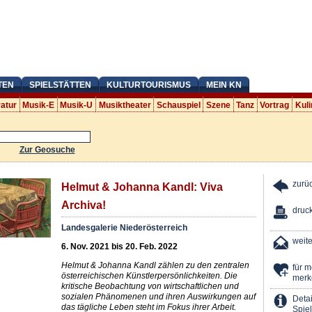
TEN
SPIELSTÄTTEN
KULTURTOURISMUS
MEIN KN
ratur
Musik-E
Musik-U
Musiktheater
Schauspiel
Szene
Tanz
Vortrag
Kuli
Zur Geosuche
zurü
Helmut & Johanna Kandl: Viva
Archiva!
druc
Landesgalerie Niederösterreich
weit
6. Nov. 2021 bis 20. Feb. 2022
Helmut & Johanna Kandl zählen zu den zentralen
für 
österreichischen Künstlerpersönlichkeiten. Die
merk
kritische Beobachtung von wirtschaftlichen und
sozialen Phänomenen und ihren Auswirkungen auf
Detai
das tägliche Leben steht im Fokus ihrer Arbeit.
Spiel