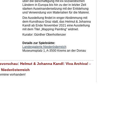
über die Beschäftigung mit ex-sozialistischen
Ländern in Europa bis hin zu der in letzter Zeit
starken Auseinandersetzung mit der Entstehung
und Verwendung von Materialien für die Malerei.
Die Ausstellung findet in enger Abstimmung mit
dem Kunsthaus Graz statt, das Helmut & Johanna
Kandl ab Ende November 2021 eine Ausstellung
mit dem Titel „Mapping Painting“ widmet.
Kurator: Günther Oberhollenzer
Details zur Spielstätte:
Landesgalerie Niederösterreich
Museumsplatz 1, A-3500 Krems an der Donau
svorschau: Helmut & Johanna Kandl: Viva Archiva! -
 Niederösterreich
Termine vorhanden!