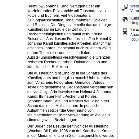
Helmut & Johanna Kandl verfügen über ein
Weit
faszinierendes Privatarchiv mit Tausenden von
Vera
Fotos und Büchern, viel Videomaterial,
Kultu
Zeitungsausschnitten, Tonaufnahmen, Objekten
Umg
und Relikten. Die Dinge sammelte das umtriebige
Künstlerpaar im Laufe der Zeit durch
Recherchetätigkeiten und damit verbundene
Ana
Reisen an. Aus diesem Fundus schaffen Helmut &
Rout
Johanna Kandl künstlerische Arbeiten, manchmal
erst nach Jahren, manchmal auch zu einem völlig
neuen Thema. In ihren multimedialen
Ausstellungssettings verschwimmen die Grenzen
zwischen Recherchearbeit, Dokumentation und
künstlerischer Reflexion.
Die Ausstellung gibt Einblick in die Schätze des
Künstlerpaars und bringt so manch Unbekanntes
zum Vorschein. Fotografien, Gemälde, Videos,
Texte und gesammelte Gegenstände verdeutlichen
die vielfältige Arbeitsweise von Helmut & Johanna
Kandl. Ihr neuer Film „Pecher und Köhler,
Schönbrunner Gelb und Kremser Weiß“ ist in der
Schau das erste Mal zu sehen. In poetischen
Aufnahmen setzt er die Gewinnung von
Malmaterialien mit ihrer Verwendung im Atelier in
stimmungsvolle Beziehungen.
Der Bogen der Bezüge geht von der Ausstellung
„Wachau Bild“, die 1996 von der Kunsthalle Krems
in der Minoritenkirche in Stein ausgerichtete wurde,