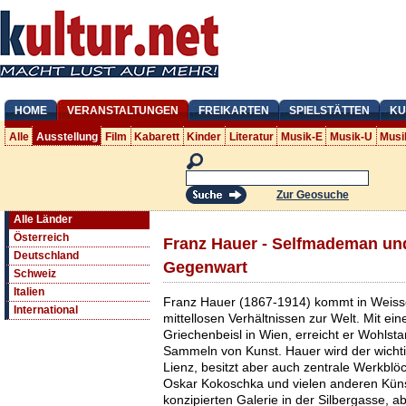
HOME
VERANSTALTUNGEN
FREIKARTEN
SPIELSTÄTTEN
KU
Alle
Ausstellung
Film
Kabarett
Kinder
Literatur
Musik-E
Musik-U
Musi
Zur Geosuche
Alle Länder
Österreich
Franz Hauer - Selfmademan un
Deutschland
Gegenwart
Schweiz
Italien
Franz Hauer (1867-1914) kommt in Weiss
International
mittellosen Verhältnissen zur Welt. Mit ei
Griechenbeisl in Wien, erreicht er Wohlst
Sammeln von Kunst. Hauer wird der wicht
Lienz, besitzt aber auch zentrale Werkbl
Oskar Kokoschka und vielen anderen Künstl
konzipierten Galerie in der Silbergasse, 