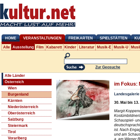
HOME
VERANSTALTUNGEN
FREIKARTEN
SPIELSTÄTTEN
KU
Alle
Ausstellung
Film
Kabarett
Kinder
Literatur
Musik-E
Musik-U
Musi
Zur Geosuche
Alle Länder
Österreich
im Fokus: 
Wien
Landesgalerie
Burgenland
Kärnten
30. Mai bis 13.
Niederösterreich
Margit Koppendo
Oberösterreich
Kostümbildneri
Salzburg
Schauspiel- u
deutschsprachi
Steiermark
ist. Nach Enga
Tirol
und am Schausp
Vorarlberg
a. am Wiener B