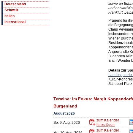
sowie an Bühn
Deutschland
und entwarf Ko
Schweiz
Frankfurt, Leip
Italien
Prägend für ih
International
die Begegnung
Claus Peymann
insbesondere 
Wiener Burgth
Residenztheate
Koppendorfer al
Angewandte Ku
Bildenden Küns
Erich Wonder b
Details zur Spi
Landesgalerie
Kultur-Kongres
Schubert-Platz
Termine: im Fokus: Margit Koppendorfe
Burgenland
August 2026
zum Kalender
So. 9. Aug. 2026
hinzufügen
zum Kalender
Mo. 10. Aug. 2026