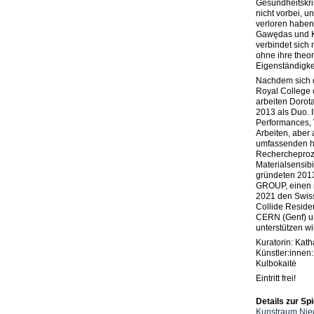
Gesundheitskri
nicht vorbei, u
verloren haben,
Gawędas und Ku
verbindet sich 
ohne ihre theo
Eigenständigke
Nachdem sich 
Royal College 
arbeiten Dorot
2013 als Duo. I
Performances, V
Arbeiten, aber
umfassenden hi
Rechercheproz
Materialsensibil
gründeten 20
GROUP, einen n
2021 den Swis
Collide Reside
CERN (Genf) u
unterstützen wi
Kuratorin: Kath
Künstler:innen
Kulbokaitė
Eintritt frei!
Details zur Spi
Kunstraum Nied