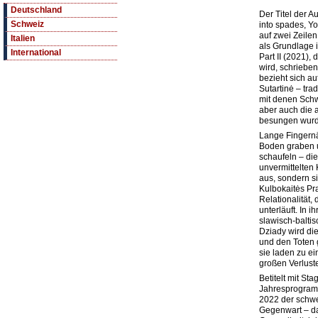
Deutschland
Der Titel der A
Schweiz
into spades, Yo
auf zwei Zeilen
Italien
als Grundlage i
International
Part II (2021), 
wird, schriebe
bezieht sich auf
Sutartinė – trad
mit denen Sch
aber auch die a
besungen wurd
Lange Fingernä
Boden graben 
schaufeln – die
unvermittelten
aus, sondern s
Kulbokaitės Pr
Relationalität
unterläuft. In 
slawisch-baltis
Dziady wird d
und den Toten 
sie laden zu 
großen Verlust
Betitelt mit St
Jahresprogram
2022 der schwe
Gegenwart – da