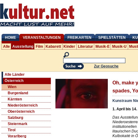
HOME
VERANSTALTUNGEN
FREIKARTEN
SPIELSTÄTTEN
KU
Alle
Ausstellung
Film
Kabarett
Kinder
Literatur
Musik-E
Musik-U
Musi
Zur Geosuche
Alle Länder
Österreich
Oh, make y
Wien
spades, Yo
Burgenland
Kärnten
Kunstraum Nie
Niederösterreich
1. April bis 14
Oberösterreich
Das Ausstellu
Salzburg
Niederoesterre
Steiermark
institutionelle
Tirol
litauischen D
Kulbokaitė in Ö
Vorarlberg