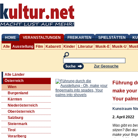
HOME
VERANSTALTUNGEN
FREIKARTEN
SPIELSTÄTTEN
KU
Alle
Ausstellung
Film
Kabarett
Kinder
Literatur
Musik-E
Musik-U
Musi
Zur Geosuche
Alle Länder
Österreich
Führung du
Wien
make your 
Burgenland
Your palms
Kärnten
Niederösterreich
Kunstraum Nie
Oberösterreich
2. April 2022
Salzburg
Steiermark
Was gibt es bes
sitzen? Bei de
Tirol
make your finge
Vorarlberg