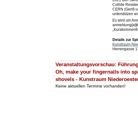
2021 den Swis
Collide Reside
CERN (Genf) u
unterstützen wi
Es wird um An
anmeldung[at]k
„Kuratorinnenf
Details zur Spi
Kunstraum Nied
Herrengasse 1
Veranstaltungsvorschau: Führung 
Oh, make your fingernails into s
shovels - Kunstraum Niederoeste
Keine aktuellen Termine vorhanden!