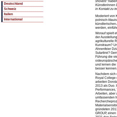
shovels" haben 
Deutschland
Künstlerinnen 
in Kontakt zu tr
Schweiz
Italien
Moderiert von K
International
polnisch-litau
künstlerischen 
werden, einfüh
Worauf spielt 
der Ausstellun
agrikulturelle
Kunstraum? Und
Ahnenfeier Dzia
Sutartinė? Gem
Führung die vi
osteuropäische 
und lernen die
besser kennen
Nachdem sich 
Royal College 
arbeiten Dorot
2013 als Duo. I
Performances, V
Arbeiten, aber
umfassenden hi
Rechercheproz
Materialsensibil
gründeten 20
GROUP, einen n