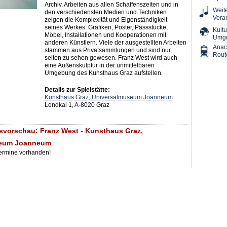
Archiv. Arbeiten aus allen Schaffenszeiten und in
Weit
den verschiedensten Medien und Techniken
Vera
zeigen die Komplexität und Eigenständigkeit
seines Werkes: Grafiken, Poster, Passstücke,
Kultu
Möbel, Installationen und Kooperationen mit
Umg
anderen Künstlern. Viele der ausgestellten Arbeiten
Ana
stammen aus Privatsammlungen und sind nur
Rout
selten zu sehen gewesen. Franz West wird auch
eine Außenskulptur in der unmittelbaren
Umgebung des Kunsthaus Graz aufstellen.
Details zur Spielstätte:
Kunsthaus Graz, Universalmuseum Joanneum
Lendkai 1, A-8020 Graz
svorschau: Franz West - Kunsthaus Graz,
seum Joanneum
Termine vorhanden!