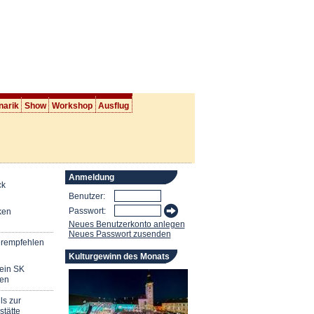
narik
Show
Workshop
Ausflug
Anmeldung
ck
Benutzer:
Passwort:
ken
Neues Benutzerkonto anlegen
Neues Passwort zusenden
erempfehlen
Kulturgewinn des Monats
mein SK
en
ls zur
stätte