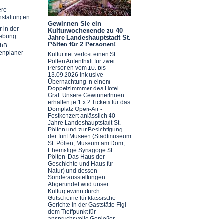
ere
nstaltungen
Gewinnen Sie ein
r in der
Kulturwochenende zu 40
ebung
Jahre Landeshauptstadt St.
Pölten für 2 Personen!
chB
enplaner
Kultur.net verlost einen St.
Pölten Aufenthalt für zwei
Personen vom 10. bis
13.09.2026 inklusive
Übernachtung in einem
Doppelzimmmer des Hotel
Graf. Unsere GewinnerInnen
erhalten je 1 x 2 Tickets für das
Domplatz Open-Air -
Festkonzert anlässlich 40
Jahre Landeshauptstadt St.
Pölten und zur Besichtigung
der fünf Museen (Stadtmuseum
St. Pölten, Museum am Dom,
Ehemalige Synagoge St.
Pölten, Das Haus der
Geschichte und Haus für
Natur) und dessen
Sonderausstellungen.
Abgerundet wird unser
Kulturgewinn durch
Gutscheine für klassische
Gerichte in der Gaststätte Figl
dem Treffpunkt für
anspruchsvolle Genießer.