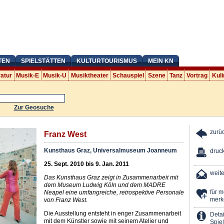
TEN
SPIELSTÄTTEN
KULTURTOURISMUS
MEIN KN
ratur
Musik-E
Musik-U
Musiktheater
Schauspiel
Szene
Tanz
Vortrag
Kuli
Zur Geosuche
zurü
Franz West
Kunsthaus Graz, Universalmuseum Joanneum
druc
25. Sept. 2010 bis 9. Jan. 2011
weit
Das Kunsthaus Graz zeigt in Zusammenarbeit mit
dem Museum Ludwig Köln und dem MADRE
für 
Neapel eine umfangreiche, retrospektive Personale
merk
von Franz West.
Die Ausstellung entsteht in enger Zusammenarbeit
Detai
mit dem Künstler sowie mit seinem Atelier und
Spiel