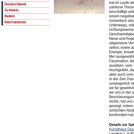
hat im Laufe d
Deutschland
zahllose Theor
Schweiz
beschäftigt un
einem negative
Italien
romantisch idea
International
Unterwegs, oder
richtungsweise
Geschwindigkeit
Neue und Anges
allgemeine Vor
selbst, sowie a
Energie, Kreati
Me! ausgewählt
Faszination, di
ausüben, vom T
Hochgefühl, da
aber auch vom 
in der Zeit. Da
unweigerlich Ve
wir für gewöhn
wir uns in der 
Beschleunigun
nichts, hat un
gezeigt, indem 
schlichten Abs
konfrontiert hat
Details zur Spi
Kunsthaus Gra
Lendkai 1, A-8