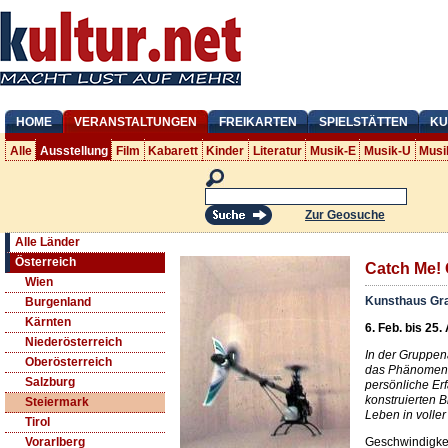
HOME
VERANSTALTUNGEN
FREIKARTEN
SPIELSTÄTTEN
KU
Alle
Ausstellung
Film
Kabarett
Kinder
Literatur
Musik-E
Musik-U
Musi
Zur Geosuche
Alle Länder
Österreich
Catch Me! 
Wien
Kunsthaus Gr
Burgenland
Kärnten
6. Feb. bis 25.
Niederösterreich
In der Gruppen
Oberösterreich
das Phänomen 
Salzburg
persönliche Er
konstruierten B
Steiermark
Leben in voller
Tirol
Geschwindigke
Vorarlberg