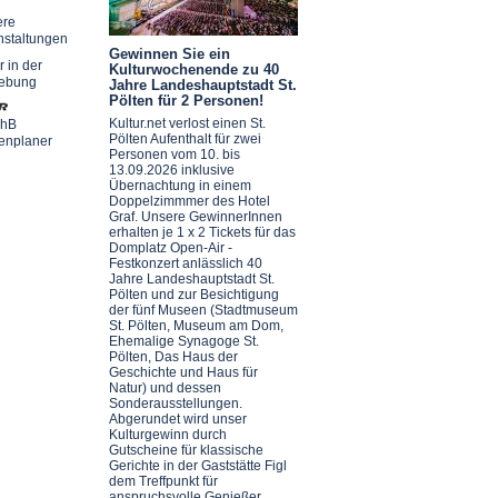
ere
nstaltungen
Gewinnen Sie ein
r in der
Kulturwochenende zu 40
ebung
Jahre Landeshauptstadt St.
Pölten für 2 Personen!
Kultur.net verlost einen St.
chB
Pölten Aufenthalt für zwei
enplaner
Personen vom 10. bis
13.09.2026 inklusive
Übernachtung in einem
Doppelzimmmer des Hotel
Graf. Unsere GewinnerInnen
erhalten je 1 x 2 Tickets für das
Domplatz Open-Air -
Festkonzert anlässlich 40
Jahre Landeshauptstadt St.
Pölten und zur Besichtigung
der fünf Museen (Stadtmuseum
St. Pölten, Museum am Dom,
Ehemalige Synagoge St.
Pölten, Das Haus der
Geschichte und Haus für
Natur) und dessen
Sonderausstellungen.
Abgerundet wird unser
Kulturgewinn durch
Gutscheine für klassische
Gerichte in der Gaststätte Figl
dem Treffpunkt für
anspruchsvolle Genießer.