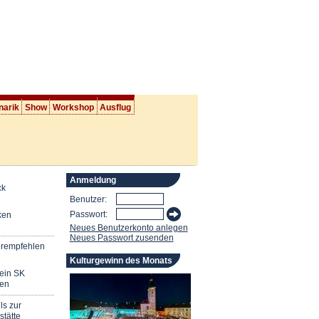
narik
Show
Workshop
Ausflug
Anmeldung
ck
Benutzer:
Passwort:
ken
Neues Benutzerkonto anlegen
Neues Passwort zusenden
erempfehlen
Kulturgewinn des Monats
mein SK
en
ls zur
stätte