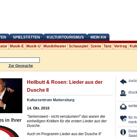
TEN
SPIELSTÄTTEN
KULTURTOURISMUS
MEIN KN
ratur
Musik-E
Musik-U
Musiktheater
Schauspiel
Szene
Tanz
Vortrag
Kuli
Zur Geosuche
zurü
Heilbutt & Rosen: Lieder aus der
Dusche II
druc
Kulturzentrum Mattersburg
weit
14. Okt. 2010
"Sehenswert - nicht versäumen!" das waren die
für 
einhelligen Kritiken für die ersten Lieder aus der
merk
Dusche.
Detai
Auch im Programm Lieder aus der Dusche II"
Spiel