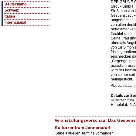
DER GRÜNE WA
Deutschland
Stroux GmbH
Schweiz
Sir Simon von C
Gespenst spuke
Italien
umgebracht hat
International
von allen denk
neue amerikani
fürchtet sich ni
Seine Frau und
ebenfalls Angs
von Sir Simon 
frisch gehalten
erschrecken da
„Gegengespenst
grässlich rasse
wird der bemit
von seiner seit
heimgesucht.
Abovorstellung 
Details zur Spi
Kulturzentrum 
Hauptplatz 6, 
Veranstaltungsvorschau: Das Gespenst 
Kulturzentrum Jennersdorf
Keine aktuellen Termine vorhanden!