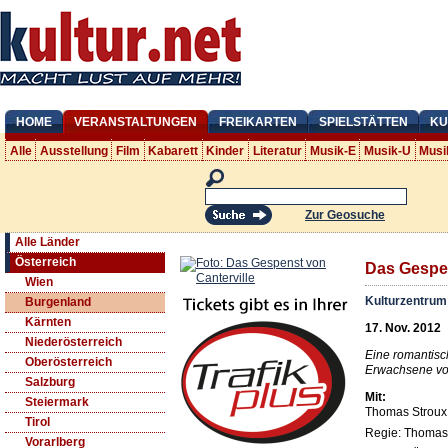
HOME
VERANSTALTUNGEN
FREIKARTEN
SPIELSTÄTTEN
KU
Alle
Ausstellung
Film
Kabarett
Kinder
Literatur
Musik-E
Musik-U
Musi
Zur Geosuche
Alle Länder
Österreich
Das Gespen
Wien
Kulturzentrum
Burgenland
Kärnten
17. Nov. 2012
Niederösterreich
Eine romantisc
Oberösterreich
Erwachsene vo
Salzburg
Mit:
Steiermark
Thomas Stroux,
Tirol
Regie: Thomas
Vorarlberg