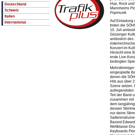
Hop, Rock und
Deutschland
Mannheims Pio
Schweiz
Popmusik.
Italien
Auf Einladung 
International
treten die 
10. Juli anläss
Güssinger Kult
anlässlich des
österreichisch
Konzert im Kult
Hinsicht eine 
erste Live-Konz
bedingten Spie
Mehrstimmiger
eingespielte Ba
denen die S
Hits aus über 
Szene setzen. 
aufregendsten 
Teil der Band 
zusammen mit 
dem langjähri
dessen Stimme j
nur deine Stimm
Saiteninstrume
Bassist Edwar
Weltklasse-Dr
Keyboards Flor