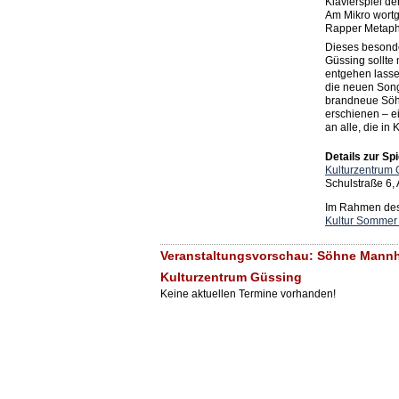
Klavierspiel d
Am Mikro wortg
Rapper Metaph
Dieses besonde
Güssing sollte 
entgehen lass
die neuen Song
brandneue Söhn
erschienen – e
an alle, die i
Details zur Spi
Kulturzentrum 
Schulstraße 6,
Im Rahmen des 
Kultur Sommer
Veranstaltungsvorschau: Söhne Mann
Kulturzentrum Güssing
Keine aktuellen Termine vorhanden!