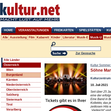
HOME
VERANSTALTUNGEN
FREIKARTEN
SPIELSTÄTTEN
KU
Alle
Ausstellung
Film
Kabarett
Kinder
Literatur
Musik-E
Musik-U
Musi
Zur Geosuche
Alle Länder
Österreich
Kultur Sommer
Wien
Söhne Man
Burgenland
Kulturzentrum
Kärnten
Niederösterreich
10. Juli 2021
Oberösterreich
Seit über 25 J
Salzburg
eine der erfol
Eine Band in B
Steiermark
Kollektiv, das j
Tirol
zeitlosen Hits 
Vorarlberg
„Vielleicht“ u