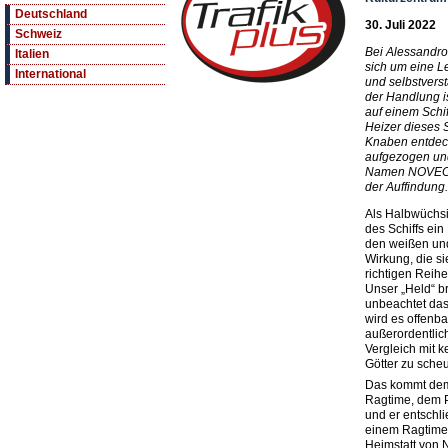
Deutschland
30. Juli 2022
Schweiz
Bei Alessandro
Italien
sich um eine Le
International
und selbstverst
der Handlung is
auf einem Schi
Heizer dieses 
Knaben entdeck
aufgezogen un
Namen NOVECE
der Auffindung.
Als Halbwüchsi
des Schiffs ein 
den weißen un
Wirkung, die si
richtigen Reihe
Unser „Held“ br
unbeachtet das
wird es offenba
außerordentlic
Vergleich mit 
Götter zu sche
Das kommt dem 
Ragtime, dem P
und er entschli
einem Ragtime-
Heimstatt von N