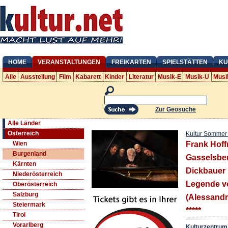
HOME
VERANSTALTUNGEN
FREIKARTEN
SPIELSTÄTTEN
KU
Alle
Ausstellung
Film
Kabarett
Kinder
Literatur
Musik-E
Musik-U
Musi
Zur Geosuche
Alle Länder
Österreich
Kultur Sommer
Wien
Frank Hoff
Burgenland
Gasselsber
Kärnten
Dickbauer
Niederösterreich
Legende v
Oberösterreich
Salzburg
(Alessandr
Steiermark
*****
Tirol
Vorarlberg
Kulturzentrum