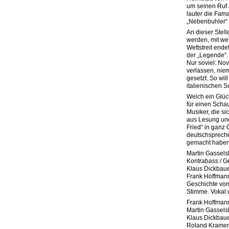
um seinen Ruf a
lauter die Fa
„Nebenbuhler“ 
An dieser Stel
werden, mit we
Wettstreit ende
der „Legende“.
Nur soviel: Nov
verlassen, nie
gesetzt. So wil
italienischen S
Welch ein Glück
für einen Scha
Musiker, die si
aus Lesung und
Fried“ in ganz
deutschsprech
gemacht haben
Martin Gassels
Kontrabass / G
Klaus Dickbaue
Frank Hoffmann,
Geschichte von
Stimme. Vokal 
Frank Hoffmann
Martin Gassels
Klaus Dickbaue
Roland Kramer