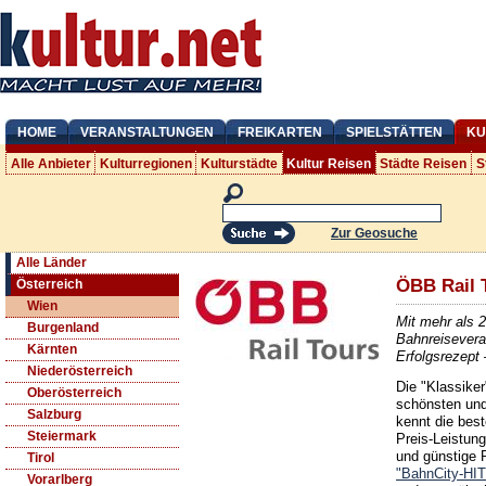
HOME
VERANSTALTUNGEN
FREIKARTEN
SPIELSTÄTTEN
KU
Alle Anbieter
Kulturregionen
Kulturstädte
Kultur Reisen
Städte Reisen
S
Zur Geosuche
Alle Länder
ÖBB Rail 
Österreich
Wien
Mit mehr als 2
Burgenland
Bahnreiseveran
Kärnten
Erfolgsrezept
Niederösterreich
Die "Klassiker
Oberösterreich
schönsten und
Salzburg
kennt die best
Steiermark
Preis-Leistun
und günstige 
Tirol
"BahnCity-HIT
Vorarlberg