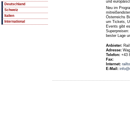
und europäisc
Deutschland
Neu im Progr
Schweiz
mitreißendste
Italien
Österreichs B
um Tickets, U
International
Events gibt e
Superpreisen: 
bester Lage u
Anbieter:
Rai
Adresse:
Wag
Telefon:
+43 
Fax:
Internet:
railt
E-Mail:
info@r