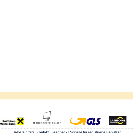
Selbsteintrag
|
Kontakt
|
Feedback
|
Vorteile für registrierte Benutzer