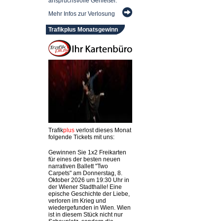
anspruchsvolle Genießer.
Mehr Infos zur Verlosung
Trafikplus Monatsgewinn
Trafik
plus
verlost dieses Monat
folgende Tickets mit uns:
Gewinnen Sie 1x2 Freikarten
für eines der besten neuen
narrativen Ballett "Two
Carpets" am Donnerstag, 8.
Oktober 2026 um 19:30 Uhr in
der Wiener Stadthalle! Eine
epische Geschichte der Liebe,
verloren im Krieg und
wiedergefunden in Wien. Wien
ist in diesem Stück nicht nur