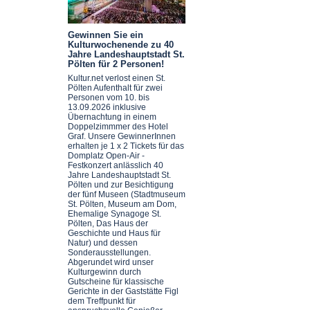
Gewinnen Sie ein
Kulturwochenende zu 40
Jahre Landeshauptstadt St.
Pölten für 2 Personen!
Kultur.net verlost einen St.
Pölten Aufenthalt für zwei
Personen vom 10. bis
13.09.2026 inklusive
Übernachtung in einem
Doppelzimmmer des Hotel
Graf. Unsere GewinnerInnen
erhalten je 1 x 2 Tickets für das
Domplatz Open-Air -
Festkonzert anlässlich 40
Jahre Landeshauptstadt St.
Pölten und zur Besichtigung
der fünf Museen (Stadtmuseum
St. Pölten, Museum am Dom,
Ehemalige Synagoge St.
Pölten, Das Haus der
Geschichte und Haus für
Natur) und dessen
Sonderausstellungen.
Abgerundet wird unser
Kulturgewinn durch
Gutscheine für klassische
Gerichte in der Gaststätte Figl
dem Treffpunkt für