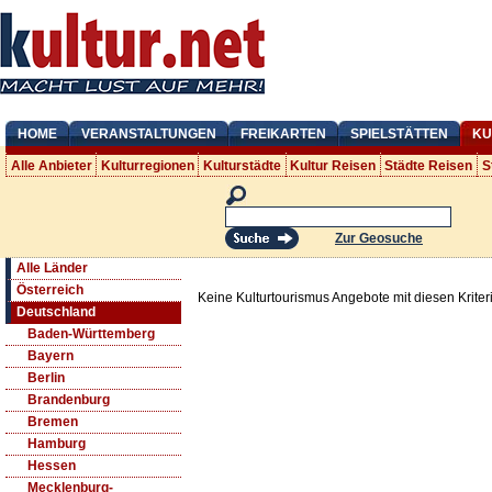
HOME
VERANSTALTUNGEN
FREIKARTEN
SPIELSTÄTTEN
KU
Alle Anbieter
Kulturregionen
Kulturstädte
Kultur Reisen
Städte Reisen
S
Zur Geosuche
Alle Länder
Österreich
Keine Kulturtourismus Angebote mit diesen Krite
Deutschland
Baden-Württemberg
Bayern
Berlin
Brandenburg
Bremen
Hamburg
Hessen
Mecklenburg-