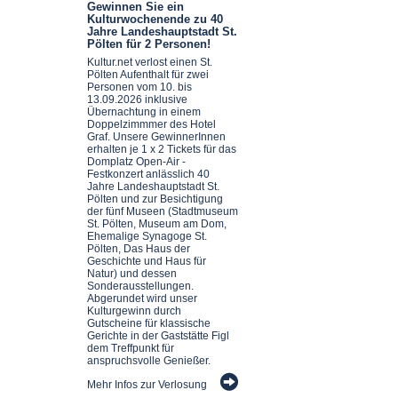
Gewinnen Sie ein
Kulturwochenende zu 40
Jahre Landeshauptstadt St.
Pölten für 2 Personen!
Kultur.net verlost einen St.
Pölten Aufenthalt für zwei
Personen vom 10. bis
13.09.2026 inklusive
Übernachtung in einem
Doppelzimmmer des Hotel
Graf. Unsere GewinnerInnen
erhalten je 1 x 2 Tickets für das
Domplatz Open-Air -
Festkonzert anlässlich 40
Jahre Landeshauptstadt St.
Pölten und zur Besichtigung
der fünf Museen (Stadtmuseum
St. Pölten, Museum am Dom,
Ehemalige Synagoge St.
Pölten, Das Haus der
Geschichte und Haus für
Natur) und dessen
Sonderausstellungen.
Abgerundet wird unser
Kulturgewinn durch
Gutscheine für klassische
Gerichte in der Gaststätte Figl
dem Treffpunkt für
anspruchsvolle Genießer.
Mehr Infos zur Verlosung