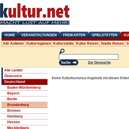
HOME
VERANSTALTUNGEN
FREIKARTEN
SPIELSTÄTTEN
KU
Alle Anbieter
Kulturregionen
Kulturstädte
Kultur Reisen
Städte Reisen
S
Zur Geosuche
Alle Länder
Österreich
Keine Kulturtourismus Angebote mit diesen Krite
Deutschland
Baden-Württemberg
Bayern
Berlin
Brandenburg
Bremen
Hamburg
Hessen
Mecklenburg-