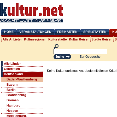
HOME
VERANSTALTUNGEN
FREIKARTEN
SPIELSTÄTTEN
KU
Alle Anbieter
Kulturregionen
Kulturstädte
Kultur Reisen
Städte Reisen
S
Zur Geosuche
Alle Länder
Österreich
Keine Kulturtourismus Angebote mit diesen Krite
Deutschland
Baden-Württemberg
Bayern
Berlin
Brandenburg
Bremen
Hamburg
Hessen
Mecklenburg-