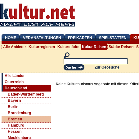
HOME
VERANSTALTUNGEN
FREIKARTEN
SPIELSTÄTTEN
KU
Alle Anbieter
Kulturregionen
Kulturstädte
Kultur Reisen
Städte Reisen
S
Zur Geosuche
Alle Länder
Österreich
Keine Kulturtourismus Angebote mit diesen Krite
Deutschland
Baden-Württemberg
Bayern
Berlin
Brandenburg
Bremen
Hamburg
Hessen
Mecklenburg-