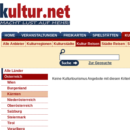
HOME
VERANSTALTUNGEN
FREIKARTEN
SPIELSTÄTTEN
KU
Alle Anbieter
Kulturregionen
Kulturstädte
Kultur Reisen
Städte Reisen
S
Zur Geosuche
Alle Länder
Österreich
Keine Kulturtourismus Angebote mit diesen Krite
Wien
Burgenland
Kärnten
Niederösterreich
Oberösterreich
Salzburg
Steiermark
Tirol
Vorarlberg