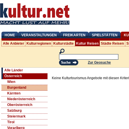
HOME
VERANSTALTUNGEN
FREIKARTEN
SPIELSTÄTTEN
KU
Alle Anbieter
Kulturregionen
Kulturstädte
Kultur Reisen
Städte Reisen
S
Zur Geosuche
Alle Länder
Österreich
Keine Kulturtourismus Angebote mit diesen Krite
Wien
Burgenland
Kärnten
Niederösterreich
Oberösterreich
Salzburg
Steiermark
Tirol
Vorarlberg