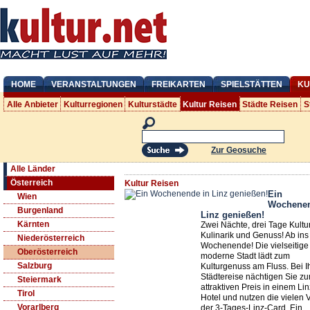
HOME
VERANSTALTUNGEN
FREIKARTEN
SPIELSTÄTTEN
KU
Alle Anbieter
Kulturregionen
Kulturstädte
Kultur Reisen
Städte Reisen
S
Zur Geosuche
Alle Länder
Österreich
Kultur Reisen
Ein
Wien
Wochenen
Burgenland
Linz genießen!
Kärnten
Zwei Nächte, drei Tage Kultur
Kulinarik und Genuss! Ab ins
Niederösterreich
Wochenende! Die vielseitige
Oberösterreich
moderne Stadt lädt zum
Salzburg
Kulturgenuss am Fluss. Bei I
Städtereise nächtigen Sie z
Steiermark
attraktiven Preis in einem Li
Tirol
Hotel und nutzen die vielen V
Vorarlberg
der 3-Tages-Linz-Card. Ein