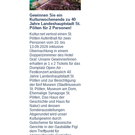
Gewinnen Sie ein
Kulturwochenende zu 40
Jahre Landeshauptstadt St.
Pölten für 2 Personen!
Kultur.net verlost einen St.
Pölten Aufenthalt für zwei
Personen vom 10. bis
13.09.2026 inklusive
Übernachtung in einem
Doppelzimmmer des Hotel
Graf. Unsere GewinnerInnen
erhalten je 1 x 2 Tickets für das
Domplatz Open-Air -
Festkonzert anlässlich 40
Jahre Landeshauptstadt St.
Pölten und zur Besichtigung
der fünf Museen (Stadtmuseum
St. Pölten, Museum am Dom,
Ehemalige Synagoge St.
Pölten, Das Haus der
Geschichte und Haus für
Natur) und dessen
Sonderausstellungen.
Abgerundet wird unser
Kulturgewinn durch
Gutscheine für klassische
Gerichte in der Gaststätte Figl
dem Treffpunkt für