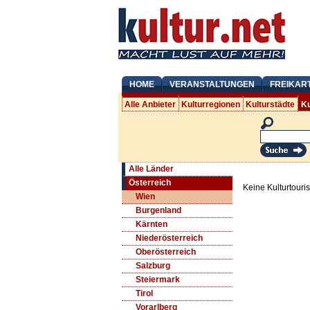
HOME
VERANSTALTUNGEN
FREIKAR
Alle Anbieter
Kulturregionen
Kulturstädte
Ku
Alle Länder
Österreich
Keine Kulturtouri
Wien
Burgenland
Kärnten
Niederösterreich
Oberösterreich
Salzburg
Steiermark
Tirol
Vorarlberg