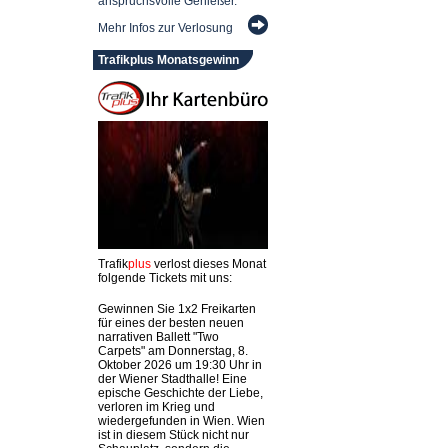
anspruchsvolle Genießer.
Mehr Infos zur Verlosung
Trafikplus Monatsgewinn
Trafik
plus
verlost dieses Monat
folgende Tickets mit uns:
Gewinnen Sie 1x2 Freikarten
für eines der besten neuen
narrativen Ballett "Two
Carpets" am Donnerstag, 8.
Oktober 2026 um 19:30 Uhr in
der Wiener Stadthalle! Eine
epische Geschichte der Liebe,
verloren im Krieg und
wiedergefunden in Wien. Wien
ist in diesem Stück nicht nur