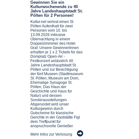
Gewinnen Sie ein
Kulturwochenende zu 40
Jahre Landeshauptstadt St.
Pölten für 2 Personen!
Kultur.net verlost einen St.
Pölten Aufenthalt für zwei
Personen vom 10. bis
13.09.2026 inklusive
Übernachtung in einem
Doppelzimmmer des Hotel
Graf. Unsere GewinnerInnen
erhalten je 1 x 2 Tickets für das
Domplatz Open-Air -
Festkonzert anlässlich 40
Jahre Landeshauptstadt St.
Pölten und zur Besichtigung
der fünf Museen (Stadtmuseum
St. Pölten, Museum am Dom,
Ehemalige Synagoge St.
Pölten, Das Haus der
Geschichte und Haus für
Natur) und dessen
Sonderausstellungen.
Abgerundet wird unser
Kulturgewinn durch
Gutscheine für klassische
Gerichte in der Gaststätte Figl
dem Treffpunkt für
anspruchsvolle Genießer.
Mehr Infos zur Verlosung