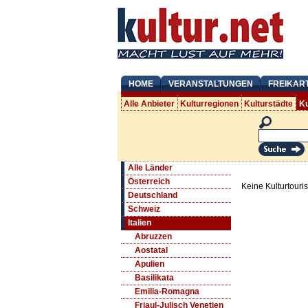
HOME
VERANSTALTUNGEN
FREIKAR
Alle Anbieter
Kulturregionen
Kulturstädte
Ku
Alle Länder
Österreich
Keine Kulturtouri
Deutschland
Schweiz
Italien
Abruzzen
Aostatal
Apulien
Basilikata
Emilia-Romagna
Friaul-Julisch Venetien