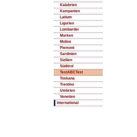
Kalabrien
Kampanien
Latium
Ligurien
Lombardei
Marken
Molise
Piemont
Sardinien
Sizilien
Südtirol
TestABCTest
Toskana
Trentino
Umbrien
Venetien
International