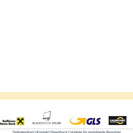
Selbsteintrag
|
Kontakt
|
Feedback
|
Vorteile für registrierte Benutzer