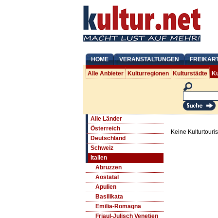
HOME
VERANSTALTUNGEN
FREIKAR
Alle Anbieter
Kulturregionen
Kulturstädte
Ku
Alle Länder
Österreich
Keine Kulturtouri
Deutschland
Schweiz
Italien
Abruzzen
Aostatal
Apulien
Basilikata
Emilia-Romagna
Friaul-Julisch Venetien