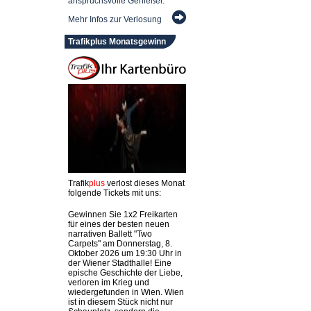
anspruchsvolle Genießer.
Mehr Infos zur Verlosung
Trafikplus Monatsgewinn
Trafik
plus
verlost dieses Monat
folgende Tickets mit uns:
Gewinnen Sie 1x2 Freikarten
für eines der besten neuen
narrativen Ballett "Two
Carpets" am Donnerstag, 8.
Oktober 2026 um 19:30 Uhr in
der Wiener Stadthalle! Eine
epische Geschichte der Liebe,
verloren im Krieg und
wiedergefunden in Wien. Wien
ist in diesem Stück nicht nur