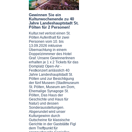
Gewinnen Sie ein
Kulturwochenende zu 40
Jahre Landeshauptstadt St.
Pölten für 2 Personen!
Kultur.net verlost einen St.
Pölten Aufenthalt für zwei
Personen vom 10. bis
13.09.2026 inklusive
Übernachtung in einem
Doppelzimmmer des Hotel
Graf. Unsere GewinnerInnen
erhalten je 1 x 2 Tickets für das
Domplatz Open-Air -
Festkonzert anlässlich 40
Jahre Landeshauptstadt St.
Pölten und zur Besichtigung
der fünf Museen (Stadtmuseum
St. Pölten, Museum am Dom,
Ehemalige Synagoge St.
Pölten, Das Haus der
Geschichte und Haus für
Natur) und dessen
Sonderausstellungen.
Abgerundet wird unser
Kulturgewinn durch
Gutscheine für klassische
Gerichte in der Gaststätte Figl
dem Treffpunkt für