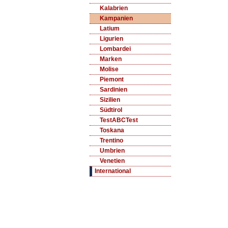
Kalabrien
Kampanien
Latium
Ligurien
Lombardei
Marken
Molise
Piemont
Sardinien
Sizilien
Südtirol
TestABCTest
Toskana
Trentino
Umbrien
Venetien
International