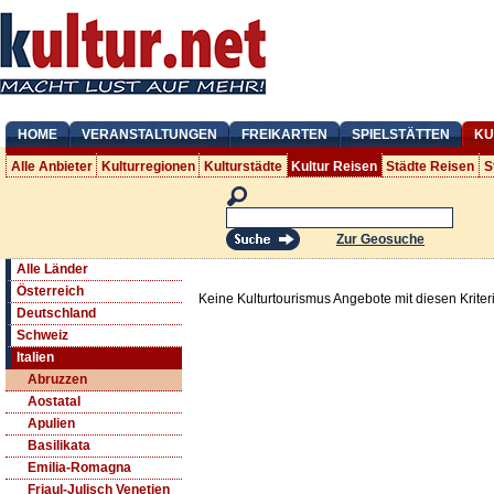
HOME
VERANSTALTUNGEN
FREIKARTEN
SPIELSTÄTTEN
KU
Alle Anbieter
Kulturregionen
Kulturstädte
Kultur Reisen
Städte Reisen
S
Zur Geosuche
Alle Länder
Österreich
Keine Kulturtourismus Angebote mit diesen Krite
Deutschland
Schweiz
Italien
Abruzzen
Aostatal
Apulien
Basilikata
Emilia-Romagna
Friaul-Julisch Venetien