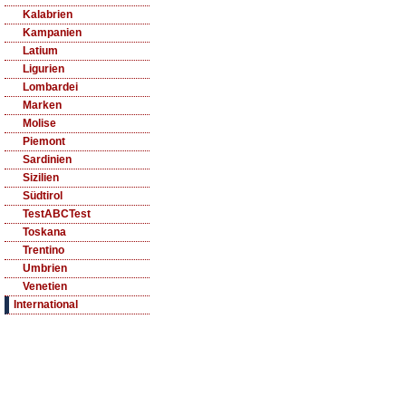
Kalabrien
Kampanien
Latium
Ligurien
Lombardei
Marken
Molise
Piemont
Sardinien
Sizilien
Südtirol
TestABCTest
Toskana
Trentino
Umbrien
Venetien
International