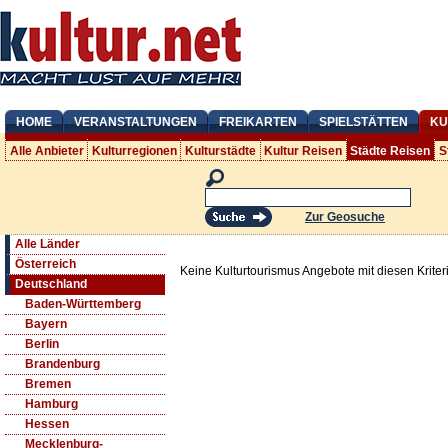
HOME
VERANSTALTUNGEN
FREIKARTEN
SPIELSTÄTTEN
KU
Alle Anbieter
Kulturregionen
Kulturstädte
Kultur Reisen
Städte Reisen
S
Zur Geosuche
Alle Länder
Österreich
Keine Kulturtourismus Angebote mit diesen Krite
Deutschland
Baden-Württemberg
Bayern
Berlin
Brandenburg
Bremen
Hamburg
Hessen
Mecklenburg-