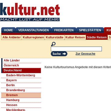
HOME
VERANSTALTUNGEN
FREIKARTEN
SPIELSTÄTTEN
KU
Alle Anbieter
Kulturregionen
Kulturstädte
Kultur Reisen
Städte Reisen
S
Zur Geosuche
Alle Länder
Österreich
Keine Kulturtourismus Angebote mit diesen Krite
Deutschland
Baden-Württemberg
Bayern
Berlin
Brandenburg
Bremen
Hamburg
Hessen
Mecklenburg-