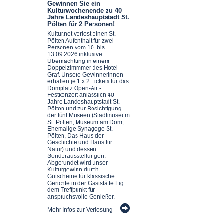
Gewinnen Sie ein
Kulturwochenende zu 40
Jahre Landeshauptstadt St.
Pölten für 2 Personen!
Kultur.net verlost einen St.
Pölten Aufenthalt für zwei
Personen vom 10. bis
13.09.2026 inklusive
Übernachtung in einem
Doppelzimmmer des Hotel
Graf. Unsere GewinnerInnen
erhalten je 1 x 2 Tickets für das
Domplatz Open-Air -
Festkonzert anlässlich 40
Jahre Landeshauptstadt St.
Pölten und zur Besichtigung
der fünf Museen (Stadtmuseum
St. Pölten, Museum am Dom,
Ehemalige Synagoge St.
Pölten, Das Haus der
Geschichte und Haus für
Natur) und dessen
Sonderausstellungen.
Abgerundet wird unser
Kulturgewinn durch
Gutscheine für klassische
Gerichte in der Gaststätte Figl
dem Treffpunkt für
anspruchsvolle Genießer.
Mehr Infos zur Verlosung