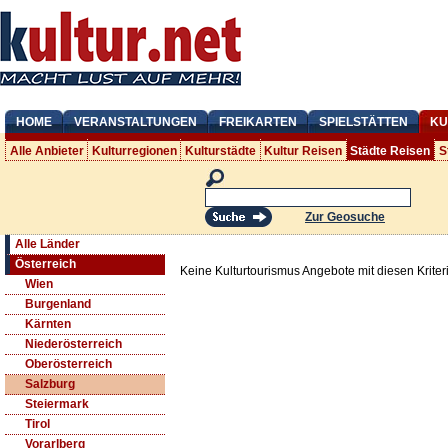
HOME
VERANSTALTUNGEN
FREIKARTEN
SPIELSTÄTTEN
KU
Alle Anbieter
Kulturregionen
Kulturstädte
Kultur Reisen
Städte Reisen
S
Zur Geosuche
Alle Länder
Österreich
Keine Kulturtourismus Angebote mit diesen Krite
Wien
Burgenland
Kärnten
Niederösterreich
Oberösterreich
Salzburg
Steiermark
Tirol
Vorarlberg