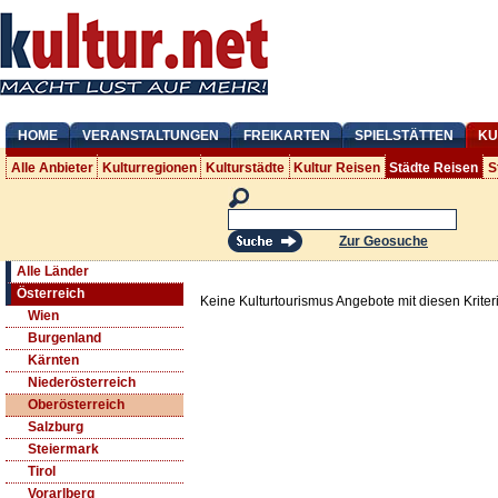
HOME
VERANSTALTUNGEN
FREIKARTEN
SPIELSTÄTTEN
KU
Alle Anbieter
Kulturregionen
Kulturstädte
Kultur Reisen
Städte Reisen
S
Zur Geosuche
Alle Länder
Österreich
Keine Kulturtourismus Angebote mit diesen Krite
Wien
Burgenland
Kärnten
Niederösterreich
Oberösterreich
Salzburg
Steiermark
Tirol
Vorarlberg