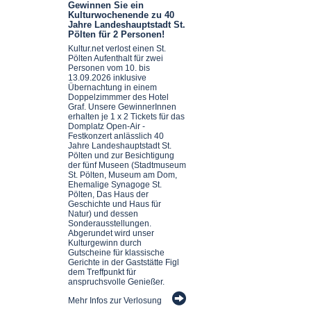
Gewinnen Sie ein
Kulturwochenende zu 40
Jahre Landeshauptstadt St.
Pölten für 2 Personen!
Kultur.net verlost einen St.
Pölten Aufenthalt für zwei
Personen vom 10. bis
13.09.2026 inklusive
Übernachtung in einem
Doppelzimmmer des Hotel
Graf. Unsere GewinnerInnen
erhalten je 1 x 2 Tickets für das
Domplatz Open-Air -
Festkonzert anlässlich 40
Jahre Landeshauptstadt St.
Pölten und zur Besichtigung
der fünf Museen (Stadtmuseum
St. Pölten, Museum am Dom,
Ehemalige Synagoge St.
Pölten, Das Haus der
Geschichte und Haus für
Natur) und dessen
Sonderausstellungen.
Abgerundet wird unser
Kulturgewinn durch
Gutscheine für klassische
Gerichte in der Gaststätte Figl
dem Treffpunkt für
anspruchsvolle Genießer.
Mehr Infos zur Verlosung