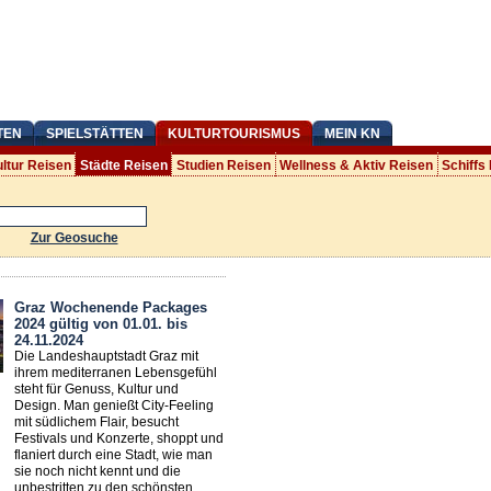
TEN
SPIELSTÄTTEN
KULTURTOURISMUS
MEIN KN
ltur Reisen
Städte Reisen
Studien Reisen
Wellness & Aktiv Reisen
Schiffs
Zur Geosuche
Graz Wochenende Packages
2024 gültig von 01.01. bis
24.11.2024
Die Landeshauptstadt Graz mit
ihrem mediterranen Lebensgefühl
steht für Genuss, Kultur und
Design. Man genießt City-Feeling
mit südlichem Flair, besucht
Festivals und Konzerte, shoppt und
flaniert durch eine Stadt, wie man
sie noch nicht kennt und die
unbestritten zu den schönsten