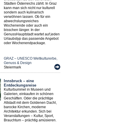
Städten Österreichs zählt. In Graz
kann man sich nicht nur kulturell
sondern auch kulinarisch
verwöhnen lassen. Ob für ein
abwechslungsreiches
Wochenende oder auch ein
bisschen länger. In der
GenussHauptstadt wartet auf jeden
Urlaubstyp das passende Angebot
oder Wochenendpackage.
GRAZ – UNESCO Weltkulturerbe,
Genuss & Design
Steiermark
Innsbruck – eine
Entdeckungsreise
Kulturbummel in Museen und
Galerien, einkaufen in schönen
Geschäften. Oder die prächtige
Altstadt mit dem Goldenen Dachl,
barocke Kirchen, moderne
Architektur erkunden. Sich bei
Veranstaltungen – Kultur, Sport,
Brauchtum – prächtig amüsieren.