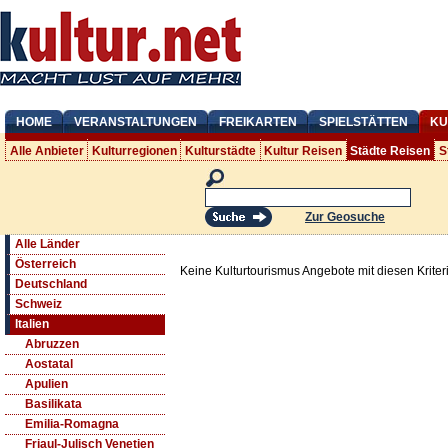
HOME
VERANSTALTUNGEN
FREIKARTEN
SPIELSTÄTTEN
KU
Alle Anbieter
Kulturregionen
Kulturstädte
Kultur Reisen
Städte Reisen
S
Zur Geosuche
Alle Länder
Österreich
Keine Kulturtourismus Angebote mit diesen Krite
Deutschland
Schweiz
Italien
Abruzzen
Aostatal
Apulien
Basilikata
Emilia-Romagna
Friaul-Julisch Venetien