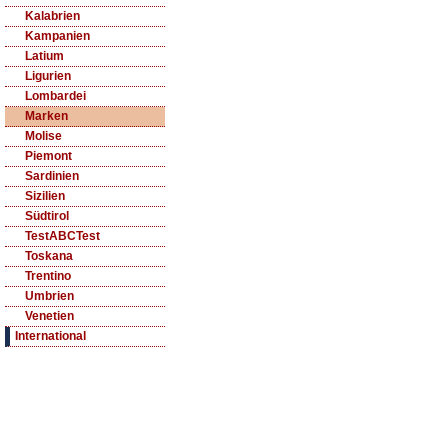
Kalabrien
Kampanien
Latium
Ligurien
Lombardei
Marken
Molise
Piemont
Sardinien
Sizilien
Südtirol
TestABCTest
Toskana
Trentino
Umbrien
Venetien
International