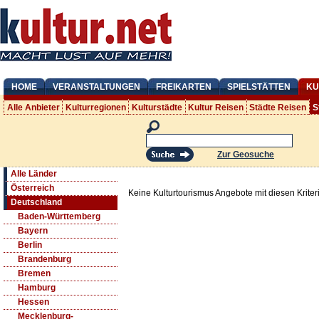
HOME
VERANSTALTUNGEN
FREIKARTEN
SPIELSTÄTTEN
KU
Alle Anbieter
Kulturregionen
Kulturstädte
Kultur Reisen
Städte Reisen
S
Zur Geosuche
Alle Länder
Österreich
Keine Kulturtourismus Angebote mit diesen Krite
Deutschland
Baden-Württemberg
Bayern
Berlin
Brandenburg
Bremen
Hamburg
Hessen
Mecklenburg-