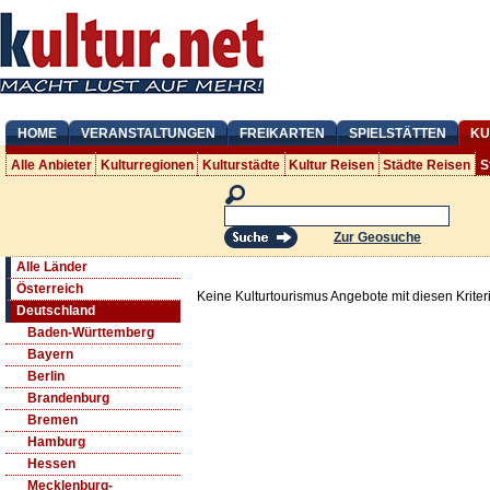
HOME
VERANSTALTUNGEN
FREIKARTEN
SPIELSTÄTTEN
KU
Alle Anbieter
Kulturregionen
Kulturstädte
Kultur Reisen
Städte Reisen
S
Zur Geosuche
Alle Länder
Österreich
Keine Kulturtourismus Angebote mit diesen Krite
Deutschland
Baden-Württemberg
Bayern
Berlin
Brandenburg
Bremen
Hamburg
Hessen
Mecklenburg-