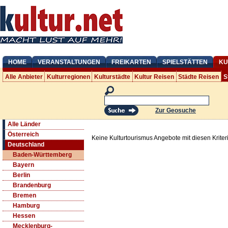
HOME
VERANSTALTUNGEN
FREIKARTEN
SPIELSTÄTTEN
KU
Alle Anbieter
Kulturregionen
Kulturstädte
Kultur Reisen
Städte Reisen
S
Zur Geosuche
Alle Länder
Österreich
Keine Kulturtourismus Angebote mit diesen Krite
Deutschland
Baden-Württemberg
Bayern
Berlin
Brandenburg
Bremen
Hamburg
Hessen
Mecklenburg-