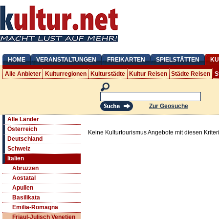
HOME
VERANSTALTUNGEN
FREIKARTEN
SPIELSTÄTTEN
KU
Alle Anbieter
Kulturregionen
Kulturstädte
Kultur Reisen
Städte Reisen
S
Zur Geosuche
Alle Länder
Österreich
Keine Kulturtourismus Angebote mit diesen Krite
Deutschland
Schweiz
Italien
Abruzzen
Aostatal
Apulien
Basilikata
Emilia-Romagna
Friaul-Julisch Venetien