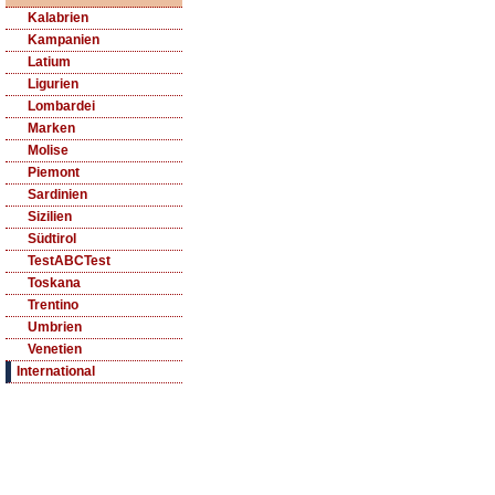
Kalabrien
Kampanien
Latium
Ligurien
Lombardei
Marken
Molise
Piemont
Sardinien
Sizilien
Südtirol
TestABCTest
Toskana
Trentino
Umbrien
Venetien
International