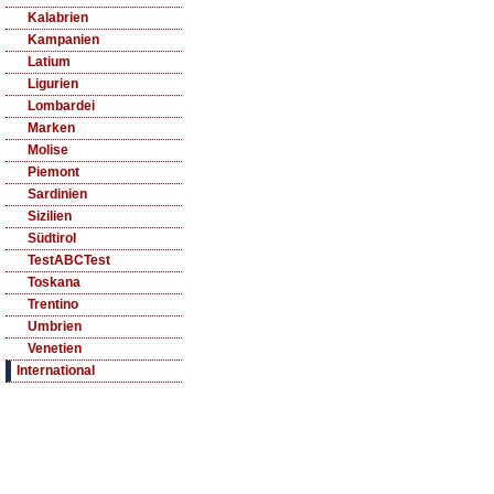
Kalabrien
Kampanien
Latium
Ligurien
Lombardei
Marken
Molise
Piemont
Sardinien
Sizilien
Südtirol
TestABCTest
Toskana
Trentino
Umbrien
Venetien
International