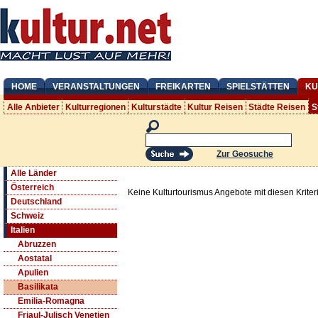
HOME
VERANSTALTUNGEN
FREIKARTEN
SPIELSTÄTTEN
KU
Alle Anbieter
Kulturregionen
Kulturstädte
Kultur Reisen
Städte Reisen
S
Zur Geosuche
Alle Länder
Österreich
Keine Kulturtourismus Angebote mit diesen Krite
Deutschland
Schweiz
Italien
Abruzzen
Aostatal
Apulien
Basilikata
Emilia-Romagna
Friaul-Julisch Venetien